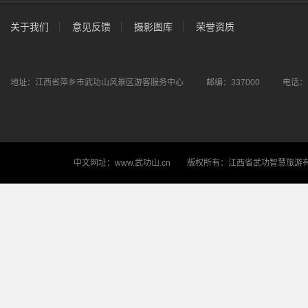
关于我们
意见反馈
摄影图库
荣誉资质
地址：江西省萍乡市武功山风景区游客服务中心 邮编：337000 电话： 电
中文网址：www.武功山.cn 版权所有：江西省武功智慧旅游有限公司