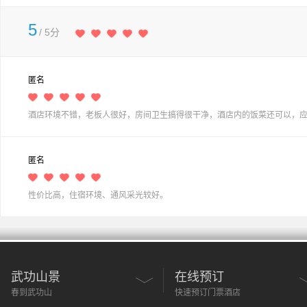
5
/ 5分
匿名
酒店环境不错，老板人很好，房间卫生搞得很干净，酒店内的饭菜还可以，
匿名
性价比高，住宿环境、通风采光较好。
武功山景
在线预订
春到武功山
快速预订门票酒店